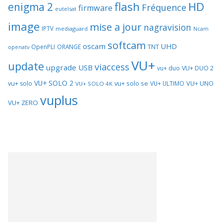
flash
HD
enigma 2
Fréquence
firmware
eutelsat
image
mise a jour
nagravision
IPTV
mediaguard
Ncam
softcam
oscam
UHD
TNT
OpenPLI
ORANGE
openatv
VU+
update
viaccess
upgrade
USB
vu+ duo
VU+ DUO 2
VU+ SOLO 2
vu+ solo se
VU+ UNO
vu+ solo
VU+ ULTIMO
VU+ SOLO 4K
vuplus
VU+ ZERO