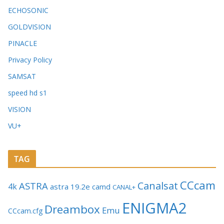
ECHOSONIC
GOLDVISION
PINACLE
Privacy Policy
SAMSAT
speed hd s1
VISION
VU+
TAG
CCcam
Canalsat
ASTRA
4k
astra 19.2e
camd
CANAL+
ENIGMA2
Dreambox
Emu
CCcam.cfg