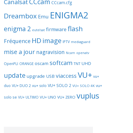
CCcam
Canalsat
CCcam.cfg
ENIGMA2
Dreambox
Emu
flash
enigma 2
firmware
eutelsat
HD
image
Fréquence
IPTV
mediaguard
mise a jour
nagravision
openatv
Ncam
softcam
oscam
UHD
TNT
OpenPLI
ORANGE
VU+
update
viaccess
upgrade
USB
vu+
VU+ SOLO 2
vu+
duo
VU+ DUO 2
vu+ solo
VU+ SOLO 4K
vuplus
solo se
VU+ UNO
VU+ ZERO
VU+ ULTIMO