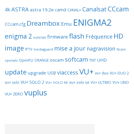
CCcam
Canalsat
ASTRA
4k
astra 19.2e
camd
CANAL+
ENIGMA2
Dreambox
Emu
CCcam.cfg
flash
HD
enigma 2
Fréquence
firmware
eutelsat
image
mise a jour
nagravision
IPTV
mediaguard
Ncam
softcam
oscam
UHD
TNT
OpenPLI
ORANGE
openatv
VU+
update
viaccess
upgrade
USB
vu+ duo
VU+ DUO 2
VU+ SOLO 2
vu+ solo se
VU+ UNO
vu+ solo
VU+ ULTIMO
VU+ SOLO 4K
vuplus
VU+ ZERO