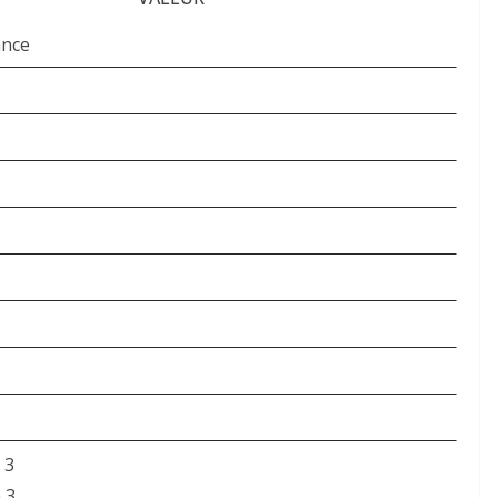
nce
 3
 3