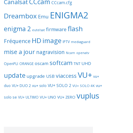
CCcam
Canalsat
CCcam.cfg
ENIGMA2
Dreambox
Emu
flash
enigma 2
firmware
eutelsat
HD
image
Fréquence
IPTV
mediaguard
mise a jour
nagravision
openatv
Ncam
softcam
oscam
UHD
TNT
OpenPLI
ORANGE
VU+
update
viaccess
upgrade
USB
vu+
VU+ SOLO 2
vu+
duo
VU+ DUO 2
vu+ solo
VU+ SOLO 4K
vuplus
solo se
VU+ UNO
VU+ ZERO
VU+ ULTIMO