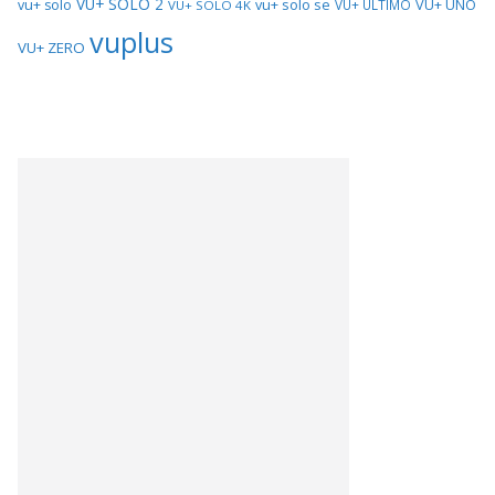
VU+ SOLO 2
vu+ solo se
VU+ UNO
vu+ solo
VU+ ULTIMO
VU+ SOLO 4K
vuplus
VU+ ZERO