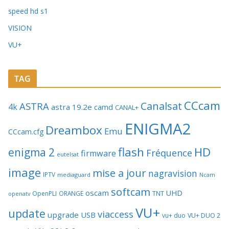
speed hd s1
VISION
VU+
TAG
CCcam
Canalsat
ASTRA
4k
astra 19.2e
camd
CANAL+
ENIGMA2
Dreambox
Emu
CCcam.cfg
flash
HD
enigma 2
Fréquence
firmware
eutelsat
image
mise a jour
nagravision
IPTV
mediaguard
Ncam
softcam
oscam
UHD
TNT
OpenPLI
ORANGE
openatv
VU+
update
viaccess
upgrade
USB
vu+ duo
VU+ DUO 2