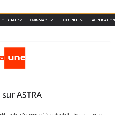
SOFTCAM
ENIGMA 2
TUTORIEL
APPLICATIO
 sur ASTRA
e publique de la Communauté
française
de
Belgique
appartenant