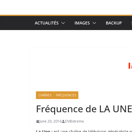
ACTUALITÉS
IMAGES
BACKUP
CHAÎNES
FRÉQUENCES
Fréquence de LA UNE
June 20, 2016
DVBxtreme
La Une :
est une
chaîne de télévision généralist