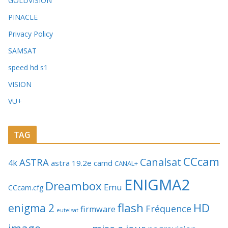
GOLDVISION
PINACLE
Privacy Policy
SAMSAT
speed hd s1
VISION
VU+
TAG
CCcam
Canalsat
ASTRA
4k
astra 19.2e
camd
CANAL+
ENIGMA2
Dreambox
Emu
CCcam.cfg
flash
HD
enigma 2
Fréquence
firmware
eutelsat