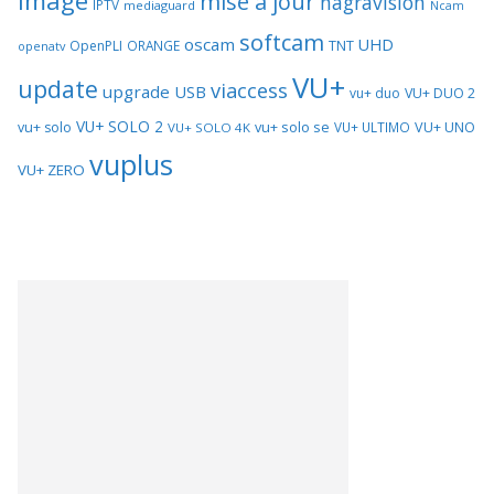
image
mise a jour
nagravision
IPTV
mediaguard
Ncam
softcam
oscam
UHD
TNT
OpenPLI
ORANGE
openatv
VU+
update
viaccess
upgrade
USB
vu+ duo
VU+ DUO 2
VU+ SOLO 2
vu+ solo se
VU+ UNO
vu+ solo
VU+ ULTIMO
VU+ SOLO 4K
vuplus
VU+ ZERO