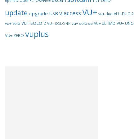
oscam
UHD
TNT
OpenPLI
ORANGE
openatv
VU+
update
viaccess
upgrade
USB
vu+ duo
VU+ DUO 2
VU+ SOLO 2
vu+ solo se
VU+ UNO
vu+ solo
VU+ ULTIMO
VU+ SOLO 4K
vuplus
VU+ ZERO