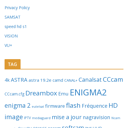
Privacy Policy
SAMSAT
speed hd s1
VISION
VU+
TAG
CCcam
Canalsat
ASTRA
4k
astra 19.2e
camd
CANAL+
ENIGMA2
Dreambox
Emu
CCcam.cfg
flash
HD
enigma 2
Fréquence
firmware
eutelsat
image
mise a jour
nagravision
IPTV
mediaguard
Ncam
softcam