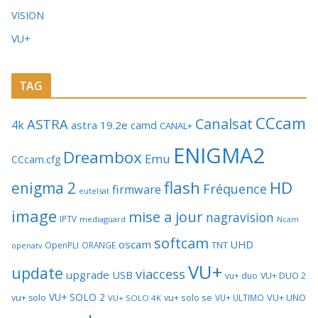
VISION
VU+
TAG
CCcam
Canalsat
ASTRA
4k
astra 19.2e
camd
CANAL+
ENIGMA2
Dreambox
Emu
CCcam.cfg
flash
HD
enigma 2
Fréquence
firmware
eutelsat
image
mise a jour
nagravision
IPTV
mediaguard
Ncam
softcam
oscam
UHD
TNT
OpenPLI
ORANGE
openatv
VU+
update
viaccess
upgrade
USB
vu+ duo
VU+ DUO 2
VU+ SOLO 2
vu+ solo se
VU+ UNO
vu+ solo
VU+ ULTIMO
VU+ SOLO 4K