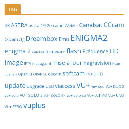
TAG
CCcam
Canalsat
ASTRA
4k
astra 19.2e
camd
CANAL+
ENIGMA2
Dreambox
Emu
CCcam.cfg
flash
HD
enigma 2
Fréquence
firmware
eutelsat
image
mise a jour
nagravision
IPTV
mediaguard
Ncam
softcam
oscam
UHD
TNT
OpenPLI
ORANGE
openatv
VU+
update
viaccess
upgrade
USB
vu+ duo
VU+ DUO 2
VU+ SOLO 2
vu+ solo se
VU+ UNO
vu+ solo
VU+ ULTIMO
VU+ SOLO 4K
vuplus
VU+ ZERO