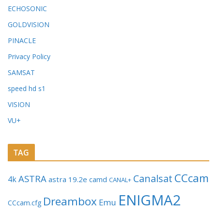
ECHOSONIC
GOLDVISION
PINACLE
Privacy Policy
SAMSAT
speed hd s1
VISION
VU+
TAG
CCcam
Canalsat
ASTRA
4k
astra 19.2e
camd
CANAL+
ENIGMA2
Dreambox
Emu
CCcam.cfg