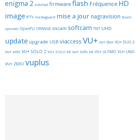
flash
HD
enigma 2
Fréquence
firmware
eutelsat
image
mise a jour
nagravision
IPTV
mediaguard
Ncam
softcam
oscam
UHD
TNT
OpenPLI
ORANGE
openatv
VU+
update
viaccess
upgrade
USB
vu+ duo
VU+ DUO 2
VU+ SOLO 2
vu+ solo se
VU+ UNO
vu+ solo
VU+ ULTIMO
VU+ SOLO 4K
vuplus
VU+ ZERO