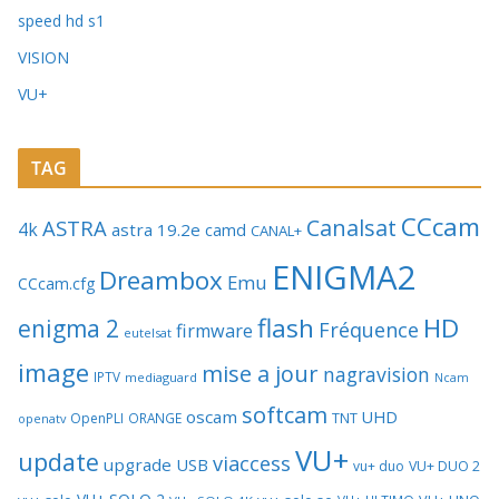
speed hd s1
VISION
VU+
TAG
CCcam
Canalsat
ASTRA
4k
astra 19.2e
camd
CANAL+
ENIGMA2
Dreambox
Emu
CCcam.cfg
flash
HD
enigma 2
Fréquence
firmware
eutelsat
image
mise a jour
nagravision
IPTV
mediaguard
Ncam
softcam
oscam
UHD
TNT
OpenPLI
ORANGE
openatv
VU+
update
viaccess
upgrade
USB
vu+ duo
VU+ DUO 2