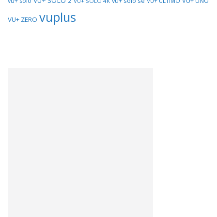
VU+ SOLO 2
vu+ solo se
VU+ UNO
vu+ solo
VU+ ULTIMO
VU+ SOLO 4K
vuplus
VU+ ZERO