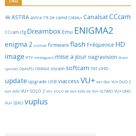
TAG
CCcam
Canalsat
ASTRA
4k
astra 19.2e
camd
CANAL+
ENIGMA2
Dreambox
Emu
CCcam.cfg
flash
HD
enigma 2
Fréquence
firmware
eutelsat
image
mise a jour
nagravision
IPTV
mediaguard
Ncam
softcam
oscam
UHD
TNT
OpenPLI
ORANGE
openatv
VU+
update
viaccess
upgrade
USB
vu+ duo
VU+ DUO 2
VU+ SOLO 2
vu+ solo se
VU+ UNO
vu+ solo
VU+ ULTIMO
VU+ SOLO 4K
vuplus
VU+ ZERO