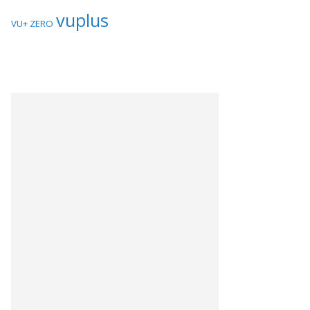
vuplus
VU+ ZERO