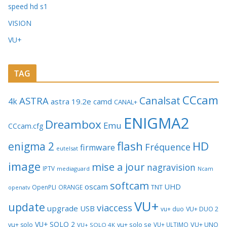
speed hd s1
VISION
VU+
TAG
CCcam
Canalsat
ASTRA
4k
astra 19.2e
camd
CANAL+
ENIGMA2
Dreambox
Emu
CCcam.cfg
flash
HD
enigma 2
Fréquence
firmware
eutelsat
image
mise a jour
nagravision
IPTV
mediaguard
Ncam
softcam
oscam
UHD
TNT
OpenPLI
ORANGE
openatv
VU+
update
viaccess
upgrade
USB
vu+ duo
VU+ DUO 2
VU+ SOLO 2
vu+ solo se
VU+ UNO
vu+ solo
VU+ ULTIMO
VU+ SOLO 4K