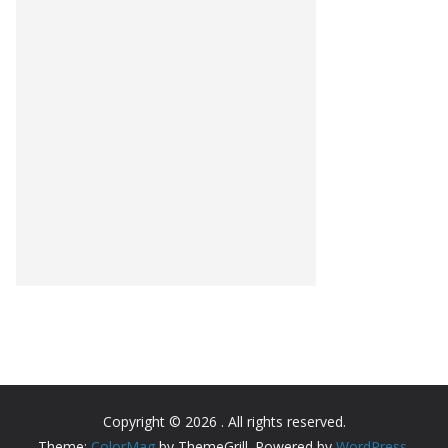
Copyright © 2026
. All rights reserved.
Theme:
ColorMag
by ThemeGrill. Powered by
WordPress
.