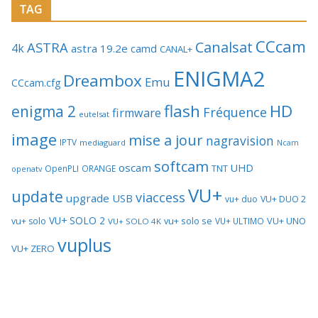
TAG
CCcam
Canalsat
ASTRA
4k
astra 19.2e
camd
CANAL+
ENIGMA2
Dreambox
Emu
CCcam.cfg
flash
HD
enigma 2
Fréquence
firmware
eutelsat
image
mise a jour
nagravision
IPTV
mediaguard
Ncam
softcam
oscam
UHD
TNT
OpenPLI
ORANGE
openatv
VU+
update
viaccess
upgrade
USB
vu+ duo
VU+ DUO 2
VU+ SOLO 2
vu+ solo se
VU+ UNO
vu+ solo
VU+ ULTIMO
VU+ SOLO 4K
vuplus
VU+ ZERO