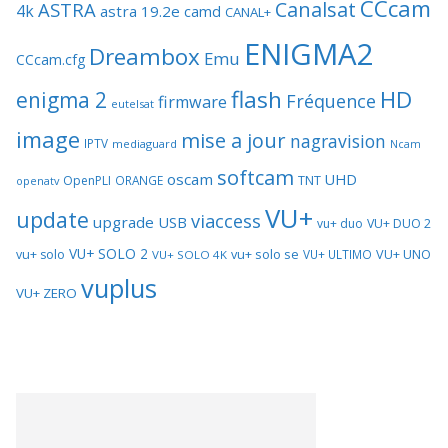
CCcam
Canalsat
ASTRA
4k
astra 19.2e
camd
CANAL+
ENIGMA2
Dreambox
Emu
CCcam.cfg
flash
HD
enigma 2
Fréquence
firmware
eutelsat
image
mise a jour
nagravision
IPTV
mediaguard
Ncam
softcam
oscam
UHD
TNT
OpenPLI
ORANGE
openatv
VU+
update
viaccess
upgrade
USB
vu+ duo
VU+ DUO 2
VU+ SOLO 2
vu+ solo se
VU+ UNO
vu+ solo
VU+ ULTIMO
VU+ SOLO 4K
vuplus
VU+ ZERO