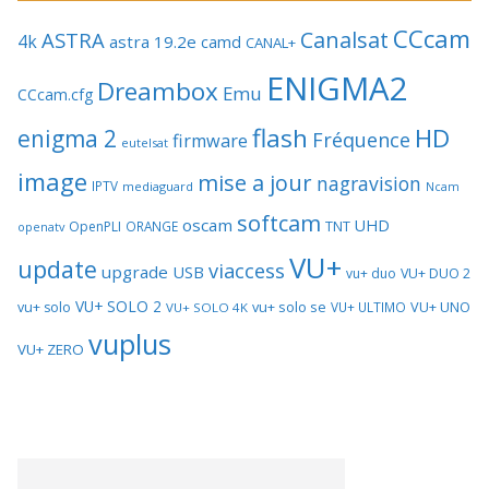
CCcam
Canalsat
ASTRA
4k
astra 19.2e
camd
CANAL+
ENIGMA2
Dreambox
Emu
CCcam.cfg
flash
HD
enigma 2
Fréquence
firmware
eutelsat
image
mise a jour
nagravision
IPTV
mediaguard
Ncam
softcam
oscam
UHD
TNT
OpenPLI
ORANGE
openatv
VU+
update
viaccess
upgrade
USB
vu+ duo
VU+ DUO 2
VU+ SOLO 2
vu+ solo se
VU+ UNO
vu+ solo
VU+ ULTIMO
VU+ SOLO 4K
vuplus
VU+ ZERO