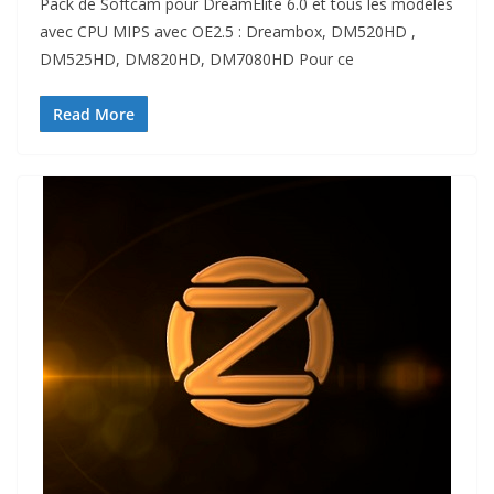
Pack de Softcam pour DreamElite 6.0 et tous les modèles
avec CPU MIPS avec OE2.5 : Dreambox, DM520HD ,
DM525HD, DM820HD, DM7080HD Pour ce
Read More