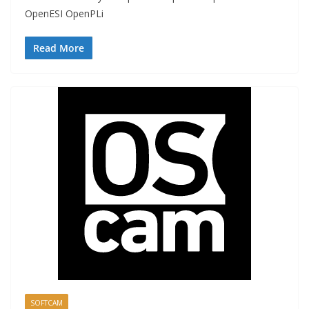
OpenESI OpenPLi
Read More
SOFTCAM