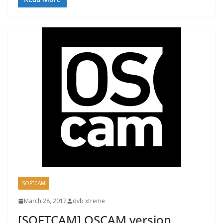
SOFTCAM
March 28, 2017
dvb xtreme
[SOFTCAM] OSCAM version