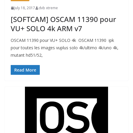
July 18, 2017
dvb xtreme
[SOFTCAM] OSCAM 11390 pour
VU+ SOLO 4k ARM v7
OSCAM 11390 pour VU+ SOLO 4k OSCAM 11390 ipk
pour toutes les images vuplus solo 4k/ultimo 4k/uno 4k,
mutant hd51/52,
Read More