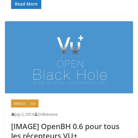
Read More
IMAGES
VU+
July 2, 2016
DVBxtreme
[IMAGE] OpenBH 0.6 pour tous
les récepteurs VU+