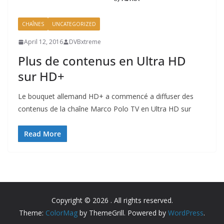
CHAÎNES
UNCATEGORIZED
April 12, 2016
DVBxtreme
Plus de contenus en Ultra HD
sur HD+
Le bouquet allemand HD+ a commencé a diffuser des
contenus de la chaîne Marco Polo TV en Ultra HD sur
Read More
Copyright © 2026
. All rights reserved.
Theme:
ColorMag
by ThemeGrill. Powered by
WordPress
.