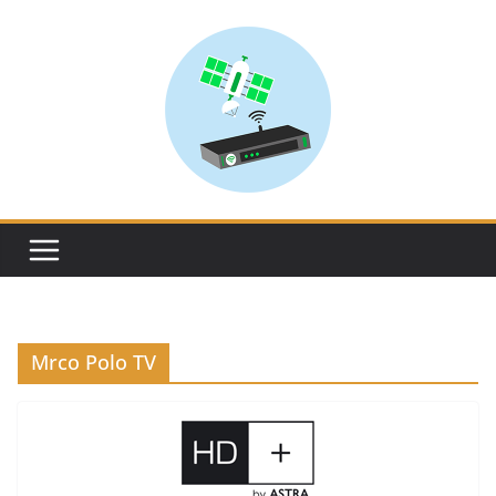
Skip
to
content
Mrco Polo TV