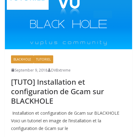
BLACKHOLE
TUTORIEL
September 9, 2018
DVBxtreme
[TUTO] Installation et
configuration de Gcam sur
BLACKHOLE
Installation et configuration de Gcam sur BLACKHOLE
Voici un tutoriel en image de l’installation et la
configuration de Gcam sur le