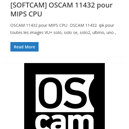
[SOFTCAM] OSCAM 11432 pour
MIPS CPU
OSCAM 11432 pour MIPS CPU OSCAM 11432 ipk pour
toutes les images VU+ solo, solo se, solo2, ultimo, uno ,
Read More