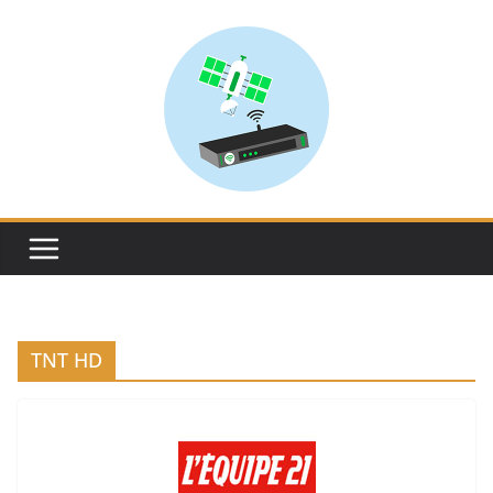
Skip
to
content
TNT HD