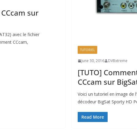
 CCcam sur
32) avec le fichier
nement CCcam,
TUTORIEL
June 30, 2016
DVBxtreme
[TUTO] Comment i
CCcam sur BigSa
Voici un tutoriel en image de l
décodeur BigSat Sporty HD P
Read More