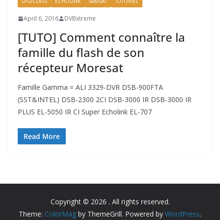
DIGICLASS
ECHOLINK
SAMSAT
TUTORIEL
April 6, 2016
DVBxtreme
[TUTO] Comment connaître la
famille du flash de son
récepteur Moresat
Famille Gamma = ALI 3329-DVR DSB-900FTA
(SST&INTEL) DSB-2300 2CI DSB-3000 IR DSB-3000 IR
PLUS EL-5050 IR CI Super Echolink EL-707
Read More
Copyright © 2026
. All rights reserved.
Theme:
ColorMag
by ThemeGrill. Powered by
WordPress
.