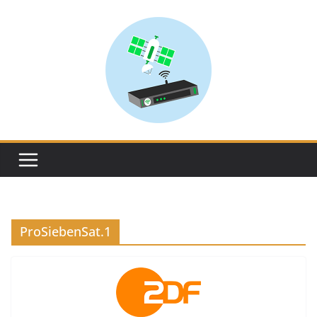
Skip
to
content
ProSiebenSat.1