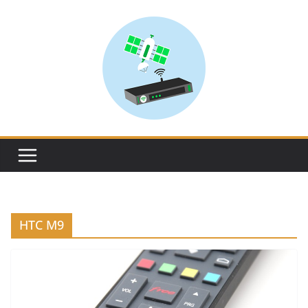
Skip
to
content
HTC M9