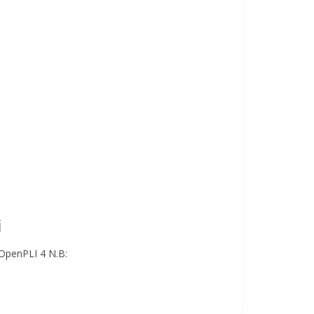
i
 OpenPLI 4 N.B: