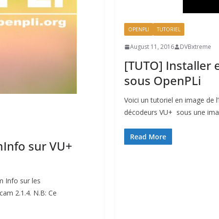
OPENPLI
TUTORIEL
August 11, 2016
DVBxtreme
[TUTO] Installer
sous OpenPLi
Voici un tutoriel en image de l
décodeurs VU+ sous une imag
Read More
mInfo sur VU+
m Info sur les
am 2.1.4. N.B: Ce