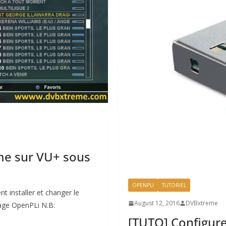
ème sur VU+ sous
OPENPLI
TUTORIEL
t installer et changer le
August 12, 2016
DVBxtreme
age OpenPLi N.B:
[TUTO] Configure