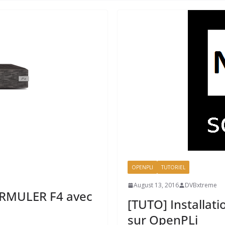
OPENPLI
TUTORIEL
August 13, 2016
DVBxtreme
ORMULER F4 avec
[TUTO] Installat
sur OpenPLi