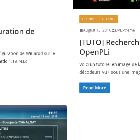
OPENPLI
TUTORIEL
uration de
August 13, 2016
DVBxtreme
[TUTO] Recherch
OpenPLi
nfiguration de WiCardd sur le
rdd 1.19 N.B:
Voici un tutoriel en image de 
décodeurs Vu+ sous une image
Read More