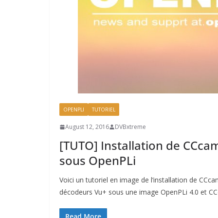
OPENPLI
TUTORIEL
August 12, 2016
DVBxtreme
[TUTO] Installation de CCca
sous OpenPLi
Voici un tutoriel en image de l’installation de CCca
décodeurs Vu+ sous une image OpenPLi 4.0 et CCc
Read More