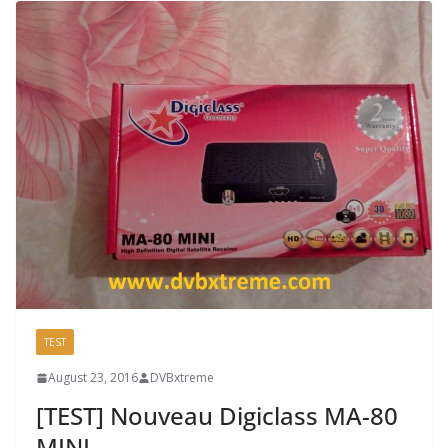
TEST
August 23, 2016
DVBxtreme
[TEST] Nouveau Digiclass MA-80
MINI