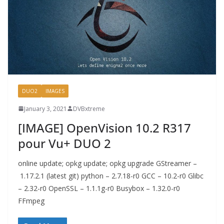
DUO2
IMAGES
January 3, 2021
DVBxtreme
[IMAGE] OpenVision 10.2 R317
pour Vu+ DUO 2
online update; opkg update; opkg upgrade GStreamer –
1.17.2.1 (latest git) python – 2.7.18-r0 GCC – 10.2-r0 Glibc
– 2.32-r0 OpenSSL – 1.1.1g-r0 Busybox – 1.32.0-r0
FFmpeg