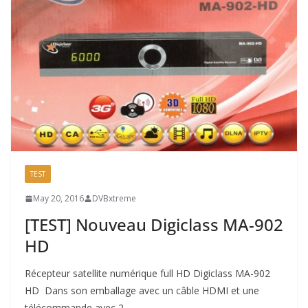
TEST
May 20, 2016
DVBxtreme
[TEST] Nouveau Digiclass MA-902
HD
Récepteur satellite numérique full HD Digiclass MA-902
HD Dans son emballage avec un câble HDMI et une
télécommande avec 2