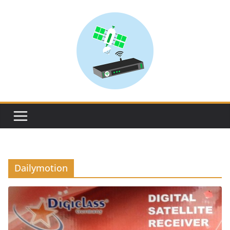
Skip
to
content
Dailymotion