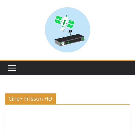
Skip
to
content
Cine+ Frisson HD