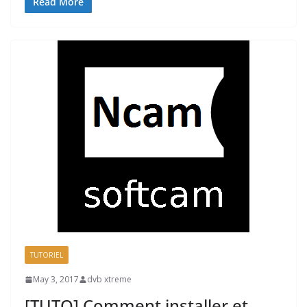
Read More
TUTORIEL
May 3, 2017
dvb xtreme
[TUTO] Comment installer et