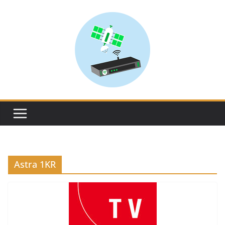
Skip
to
content
Astra 1KR