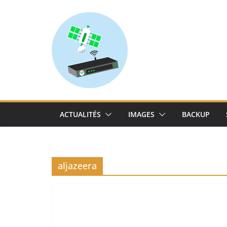
Skip
to
content
ACTUALITÉS
IMAGES
BACKUP
aljazeera