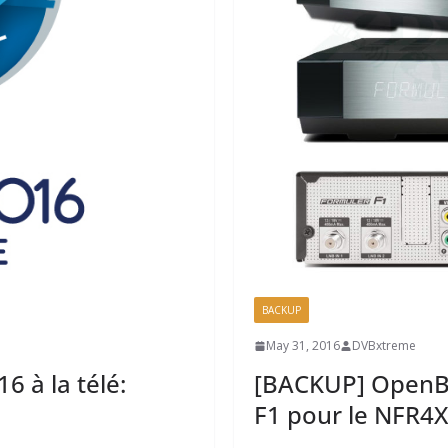
BACKUP
May 31, 2016
DVBxtreme
 à la télé:
[BACKUP] OpenB
F1 pour le NFR