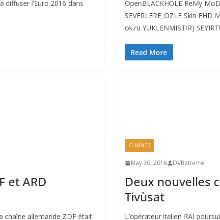
à diffuser l’Euro 2016 dans
OpenBLACKHOLE ReMy MoD 
SEVERLERE_ÖZLE Skin FHD M
ok.ru YUKLENMISTIR) SEYI
Read More
CHAÎNES
May 30, 2016
DVBxtreme
DF et ARD
Deux nouvelles c
Tivùsat
a chaîne allemande ZDF était
L’opérateur italien RAI poursu