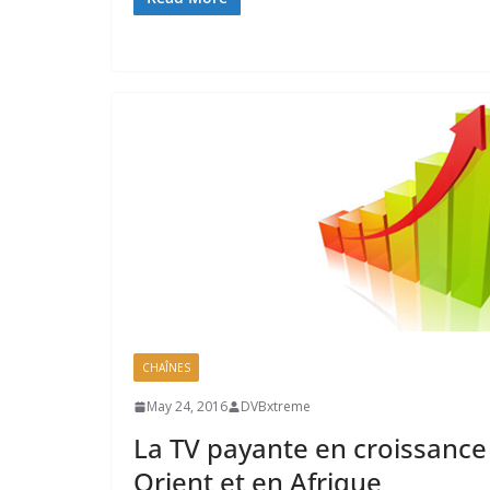
CHAÎNES
May 24, 2016
DVBxtreme
La TV payante en croissanc
Orient et en Afrique